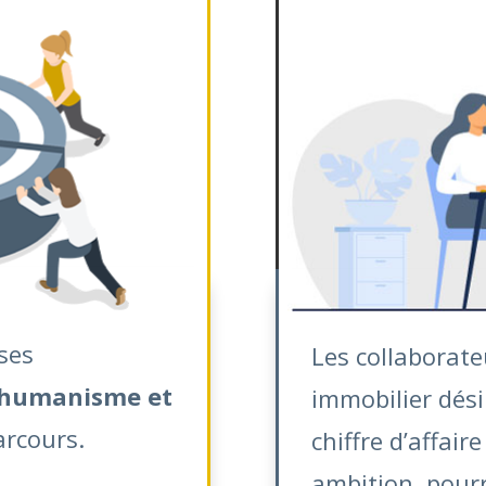
ses
Les collaborate
 humanisme et
immobilier dés
arcours.
chiffre d’affair
ambition, pour