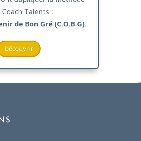
 Coach Talents :
ir de Bon Gré (C.O.B.G)
.
Découvrir
NS